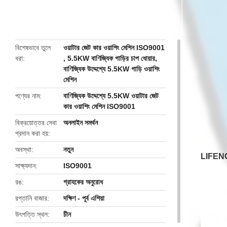
butto
বিশেষভাবে তুলে
ওয়াটার জেট কার ওয়াশিং মেশিন ISO9001
ধরা
,
5.5KW বাণিজ্যিক গাড়ির চাপ ধোয়ার
,
বাণিজ্যিক উদ্দেশ্যে 5.5KW গাড়ি ওয়াশিং
মেশিন
পণ্যের নাম
বাণিজ্যিক উদ্দেশ্যে 5.5KW ওয়াটার জেট
কার ওয়াশিং মেশিন ISO9001
বিক্রয়োত্তর সেবা
অনলাইন সমর্থন
প্রদান করা হয়
অবস্থা
নতুন
LIFENG বা
সাক্ষ্যদান
ISO9001
রঙ
গ্রাহকের অনুরোধ
রপ্তানি বাজার
দক্ষিণ - পূর্ব এশিয়া
উৎপত্তি স্থল
চীন