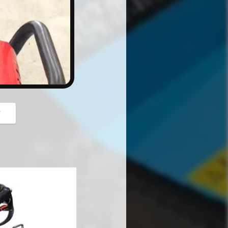
button
গ