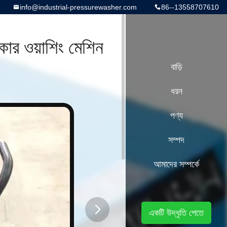
info@industrial-pressurewasher.com
86--13558707610
কার ওয়াশিং মেশিন
বাড়ি
ধরন
পণ্য
সম্পদ
আমাদের সম্পর্কে
একটি উদ্ধৃতি পেতে