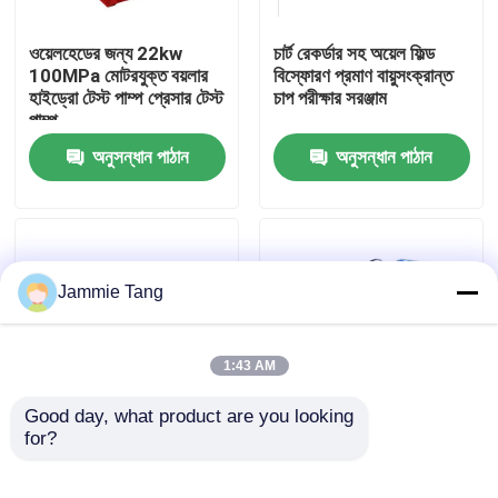
ওয়েলহেডের জন্য 22kw
চার্ট রেকর্ডার সহ অয়েল ফিল্ড
কারখানা পরিদর্শন
100MPa মোটরযুক্ত বয়লার
বিস্ফোরণ প্রমাণ বায়ুসংক্রান্ত
হাইড্রো টেস্ট পাম্প প্রেসার টেস্ট
চাপ পরীক্ষার সরঞ্জাম
পাম্প
গুণমান নিয়ন্ত্রণ
অনুসন্ধান পাঠান
অনুসন্ধান পাঠান
আমাদের সাথে যোগাযোগ
খবর
Jammie Tang
বৈদ্যুতিক হাইড্রো টেস্ট পাম্প
1:43 AM
শিল্প উচ্চ চাপ ওয়াশার
Good day, what product are you looking 
for?
হাইড্রোস্ট্যাটিক টেস্ট ইউনিট
অয়েল ফিল্ড বিওপি টেস্ট প্রেসার
হাইড্রো টেস্ট সিস্টেম চার্ট
টেস্টিং পাম্পের জন্য
শিল্প উচ্চ চাপ ক্লিনার
রেকর্ডার সহ উচ্চ চাপ পরীক্ষা বেঞ্চ
10000psi হাইড্রো টেস্ট