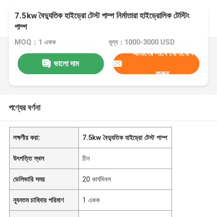
7.5kw বৈদ্যুতিক হাইড্রো টেস্ট পাম্প নির্মাতারা হাইড্রোলিক টেস্টিং
পাম্প
MOQ：1 একক
মূল্য：1000-3000 USD
আমাদের সাথে যোগাযোগ
ভালো দাম
করুন
পণ্যের বর্ণনা
লক্ষণীয় করা:
7.5kw বৈদ্যুতিক হাইড্রো টেস্ট পাম্প
উৎপত্তি স্থল
চীন
ডেলিভারি সময়
20 কার্যদিবস
ন্যূনতম চাহিদার পরিমাণ
1 একক