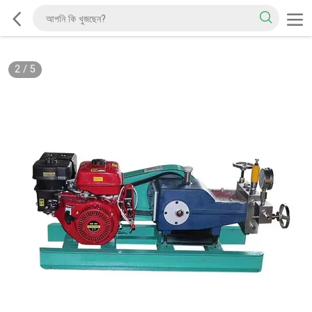
2
/
5