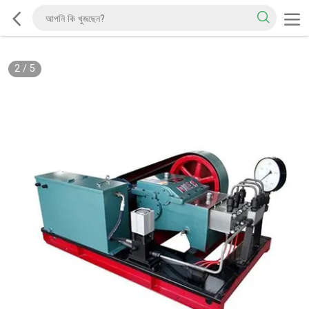
2
/
5