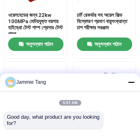
ওয়েলহেডের জন্য 22kw
চার্ট রেকর্ডার সহ অয়েল ফিল্ড
কারখানা পরিদর্শন
100MPa মোটরযুক্ত বয়লার
বিস্ফোরণ প্রমাণ বায়ুসংক্রান্ত
হাইড্রো টেস্ট পাম্প প্রেসার টেস্ট
চাপ পরীক্ষার সরঞ্জাম
পাম্প
গুণমান নিয়ন্ত্রণ
অনুসন্ধান পাঠান
অনুসন্ধান পাঠান
আমাদের সাথে যোগাযোগ
খবর
Jammie Tang
বৈদ্যুতিক হাইড্রো টেস্ট পাম্প
5:57 AM
শিল্প উচ্চ চাপ ওয়াশার
Good day, what product are you looking 
for?
হাইড্রোস্ট্যাটিক টেস্ট ইউনিট
অয়েল ফিল্ড বিওপি টেস্ট প্রেসার
হাইড্রো টেস্ট সিস্টেম চার্ট
টেস্টিং পাম্পের জন্য
শিল্প উচ্চ চাপ ক্লিনার
রেকর্ডার সহ উচ্চ চাপ পরীক্ষা বেঞ্চ
10000psi হাইড্রো টেস্ট