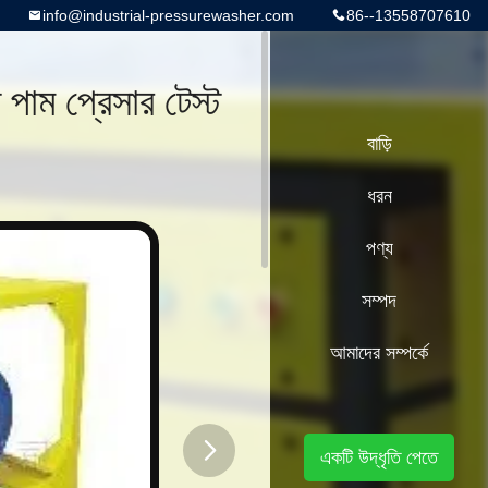
info@industrial-pressurewasher.com
86--13558707610
াম প্রেসার টেস্ট
বাড়ি
ধরন
পণ্য
সম্পদ
আমাদের সম্পর্কে
একটি উদ্ধৃতি পেতে