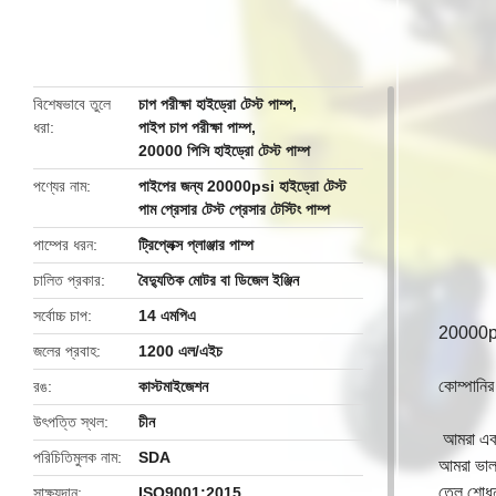
butto
বিশেষভাবে তুলে
চাপ পরীক্ষা হাইড্রো টেস্ট পাম্প
,
ধরা
পাইপ চাপ পরীক্ষা পাম্প
,
20000 পিসি হাইড্রো টেস্ট পাম্প
পণ্যের নাম
পাইপের জন্য 20000psi হাইড্রো টেস্ট
পাম প্রেসার টেস্ট প্রেসার টেস্টিং পাম্প
পাম্পের ধরন
ট্রিপ্লেক্স প্লাঞ্জার পাম্প
চালিত প্রকার
বৈদ্যুতিক মোটর বা ডিজেল ইঞ্জিন
সর্বোচ্চ চাপ
14 এমপিএ
20000psi 
জলের প্রবাহ
1200 এল/এইচ
কোম্পানির
রঙ
কাস্টমাইজেশন
উৎপত্তি স্থল
চীন
আমরা একট
পরিচিতিমুলক নাম
SDA
আমরা ভালভ
তেল শোধনা
সাক্ষ্যদান
ISO9001:2015