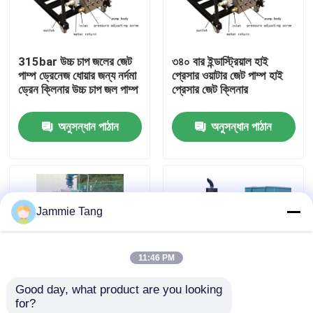
কারখানা পরিদর্শন
315bar উচ্চ চাপ জলের জেট
৩৪০ বার ইন্ডাস্ট্রিয়াল হাই
পাম্প ড্রেনেজ ধোয়ার জন্য নর্দমা
প্রেসার ওয়াটার জেট পাম্প হাই
গুণমান নিয়ন্ত্রণ
ড্রেন ক্লিনার উচ্চ চাপ জল পাম্প
প্রেসার জেট ক্লিনার
অনুসন্ধান পাঠান
অনুসন্ধান পাঠান
আমাদের সাথে যোগাযোগ
খবর
Jammie Tang
বৈদ্যুতিক হাইড্রো টেস্ট পাম্প
11:46 PM
শিল্প উচ্চ চাপ ওয়াশার
Good day, what product are you looking 
for?
শিল্প উচ্চ চাপ ক্লিনার
উচ্চ চাপ মিথাইল অ্যালকোহল
ইন্ডাস্ট্রিয়াল হাইড্রো জেট হাই