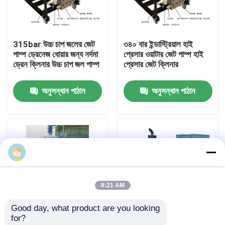
কারখানা পরিদর্শন
315bar উচ্চ চাপ জলের জেট
৩৪০ বার ইন্ডাস্ট্রিয়াল হাই
পাম্প ড্রেনেজ ধোয়ার জন্য নর্দমা
প্রেসার ওয়াটার জেট পাম্প হাই
গুণমান নিয়ন্ত্রণ
ড্রেন ক্লিনার উচ্চ চাপ জল পাম্প
প্রেসার জেট ক্লিনার
অনুসন্ধান পাঠান
অনুসন্ধান পাঠান
আমাদের সাথে যোগাযোগ
খবর
বৈদ্যুতিক হাইড্রো টেস্ট পাম্প
8:21 AM
শিল্প উচ্চ চাপ ওয়াশার
Good day, what product are you looking 
for?
শিল্প উচ্চ চাপ ক্লিনার
উচ্চ চাপ মিথাইল অ্যালকোহল
ইন্ডাস্ট্রিয়াল হাইড্রো জেট হাই