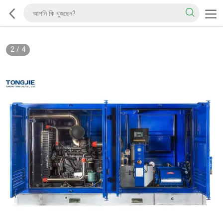
2
/
4