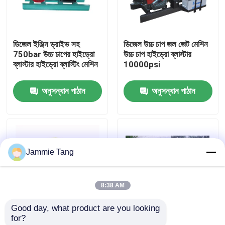
কারখানা পরিদর্শন
ডিজেল ইঞ্জিন ড্রাইভ সহ
ডিজেল উচ্চ চাপ জল জেট মেশিন
750bar উচ্চ চাপের হাইড্রো
উচ্চ চাপ হাইড্রো ব্লাস্টার
গুণমান নিয়ন্ত্রণ
ব্লাস্টার হাইড্রো ব্লাস্টিং মেশিন
10000psi
অনুসন্ধান পাঠান
অনুসন্ধান পাঠান
আমাদের সাথে যোগাযোগ
খবর
Jammie Tang
বৈদ্যুতিক হাইড্রো টেস্ট পাম্প
8:38 AM
শিল্প উচ্চ চাপ ওয়াশার
Good day, what product are you looking 
for?
শিল্প উচ্চ চাপ ক্লিনার
1500 বার কংক্রিট
100L/মিনিট 700বার হাইড্রো