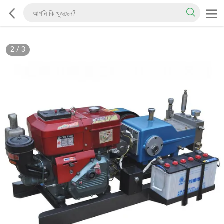
2
/
3