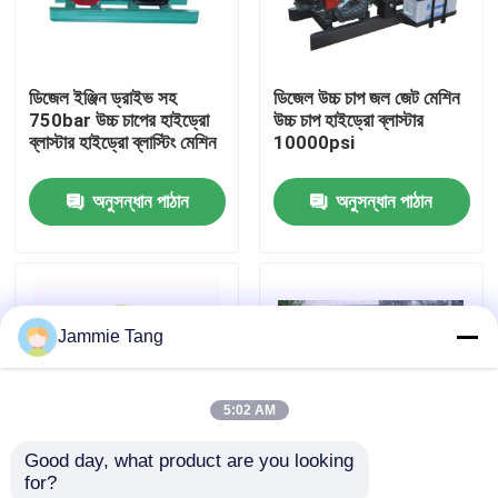
কারখানা পরিদর্শন
ডিজেল ইঞ্জিন ড্রাইভ সহ
ডিজেল উচ্চ চাপ জল জেট মেশিন
750bar উচ্চ চাপের হাইড্রো
উচ্চ চাপ হাইড্রো ব্লাস্টার
গুণমান নিয়ন্ত্রণ
ব্লাস্টার হাইড্রো ব্লাস্টিং মেশিন
10000psi
অনুসন্ধান পাঠান
অনুসন্ধান পাঠান
আমাদের সাথে যোগাযোগ
খবর
Jammie Tang
বৈদ্যুতিক হাইড্রো টেস্ট পাম্প
5:02 AM
শিল্প উচ্চ চাপ ওয়াশার
Good day, what product are you looking 
for?
শিল্প উচ্চ চাপ ক্লিনার
1500 বার কংক্রিট
100L/মিনিট 700বার হাইড্রো