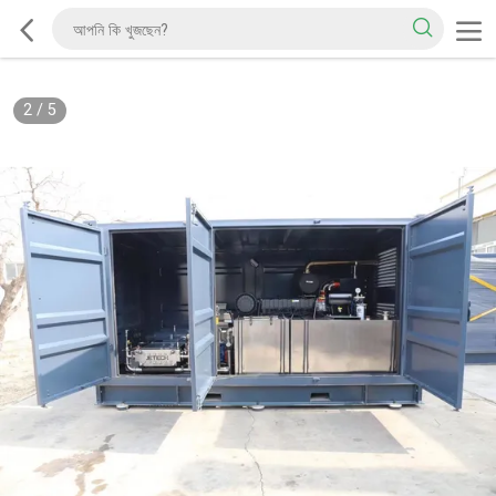
2
/
5