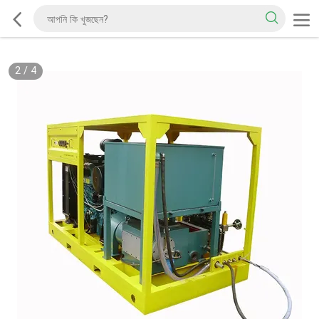
2
/
4