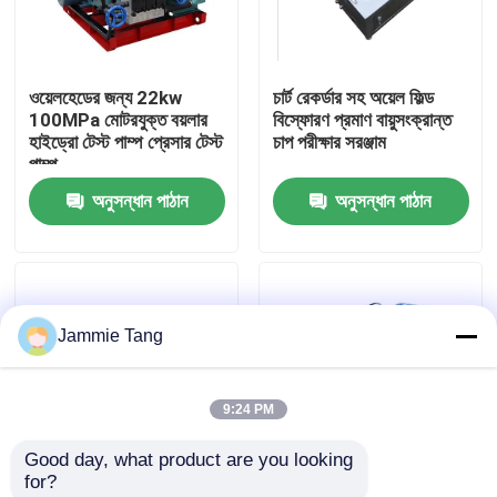
কারখানা পরিদর্শন
ওয়েলহেডের জন্য 22kw
চার্ট রেকর্ডার সহ অয়েল ফিল্ড
100MPa মোটরযুক্ত বয়লার
বিস্ফোরণ প্রমাণ বায়ুসংক্রান্ত
গুণমান নিয়ন্ত্রণ
হাইড্রো টেস্ট পাম্প প্রেসার টেস্ট
চাপ পরীক্ষার সরঞ্জাম
পাম্প
অনুসন্ধান পাঠান
অনুসন্ধান পাঠান
আমাদের সাথে যোগাযোগ
খবর
Jammie Tang
বৈদ্যুতিক হাইড্রো টেস্ট পাম্প
9:24 PM
শিল্প উচ্চ চাপ ওয়াশার
Good day, what product are you looking 
for?
শিল্প উচ্চ চাপ ক্লিনার
হাইড্রোস্ট্যাটিক টেস্ট ইউনিট
অয়েল ফিল্ড বিওপি টেস্ট প্রেসার