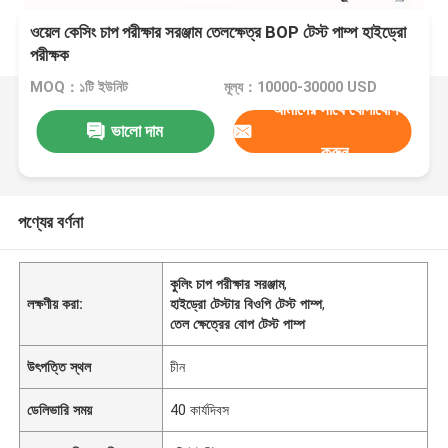
ওয়েল কেসিং চাপ পরীক্ষার সরঞ্জাম তেলক্ষেত্র BOP টেস্ট পাম্প হাইড্রো
পরীক্ষক
MOQ：১টি ইউনিট
মূল্য：10000-30000 USD
আমাদের সাথে যোগাযোগ
ভালো দাম
করুন
পণ্যের বর্ণনা
কুলিং চাপ পরীক্ষার সরঞ্জাম
,
লক্ষণীয় করা:
হাইড্রো টেস্টার বিওপি টেস্ট পাম্প
,
তেল ক্ষেত্রের বোপ টেস্ট পাম্প
উৎপত্তি স্থল
চীন
ডেলিভারি সময়
40 কার্যদিবস