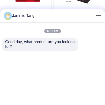
1400 বার ওয়াটার জেট হাইড্রো
সিমেন্ট কংক্রিট অপসারণের জন্য
Jammie Tang
ব্লাস্টিং সরঞ্জাম শিল্প উচ্চ চাপ
হাইড্রোডেমোলিশন মেশিন
ব্লাস্টার
হাইড্রো ডেমোলিশন ব্লাস্টিং
ইকুইপমেন্ট 15000psi
6:51 AM
ভালো দাম
ভালো দাম
Good day, what product are you looking 
for?
আমাদের সাথে যোগাযোগ করুন
আমাদের সাথে যোগাযোগ করুন
আরো দেখুন
বাড়ি
আমাদের সম্পর্কে
আমাদের সাথে যোগাযোগ করুন
Desktop Site
সাইট ম্যাপ
গোপনীয়তা নীতি