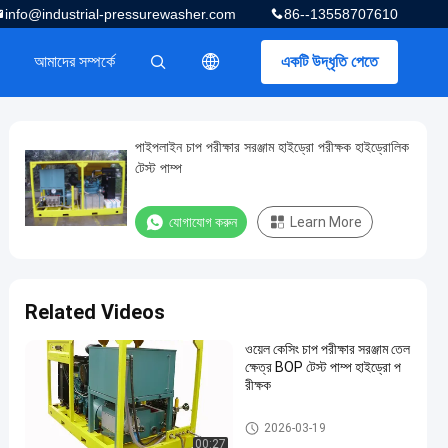
info@industrial-pressurewasher.com
86--13558707610
আমাদের সম্পর্কে
একটি উদ্ধৃতি পেতে
描述
পাইপলাইন চাপ পরীক্ষার সরঞ্জাম হাইড্রো পরীক্ষক হাইড্রোলিক
টেস্ট পাম্প
যোগাযোগ করুন
Learn More
Related Videos
ওয়েল কেসিং চাপ পরীক্ষার সরঞ্জাম তেল
ক্ষেত্র BOP টেস্ট পাম্প হাইড্রো প
রীক্ষক
বৈদ্যুতিক হাইড্রো টেস্ট পাম্প
2026-03-19
00:27