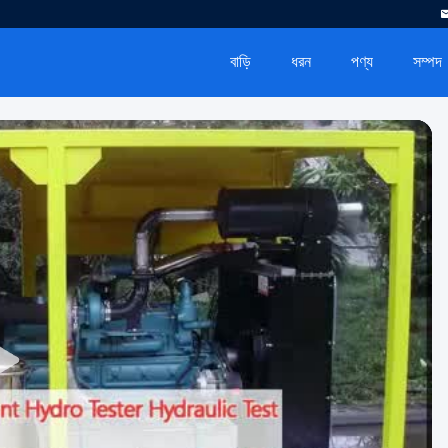
বাড়ি
ধরন
পণ্য
সম্পদ