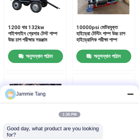
কারখানা পরিদর্শন
1200 বার 132kw
10000psi মোটরযুক্ত
পাইপলাইন প্রেসার টেস্ট পাম্প
হাইড্রো টেস্টিং পাম্প উচ্চ চাপ
গুণমান নিয়ন্ত্রণ
উচ্চ চাপ পরীক্ষার সরঞ্জাম
হাইড্রোলিক পরীক্ষা পাম্প
অনুসন্ধান পাঠান
অনুসন্ধান পাঠান
আমাদের সাথে যোগাযোগ
খবর
Jammie Tang
বৈদ্যুতিক হাইড্রো টেস্ট পাম্প
1:36 PM
শিল্প উচ্চ চাপ ওয়াশার
Good day, what product are you looking 
for?
শিল্প উচ্চ চাপ ক্লিনার
কম্পিউটার স্বয়ংক্রিয় চার্ট
55Kw 1100bar পাইপলাইন