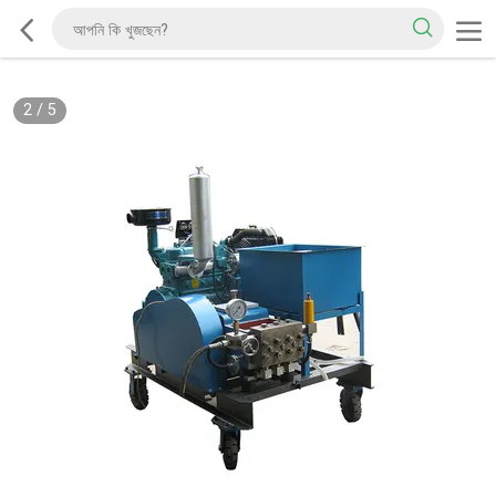
2
/
5