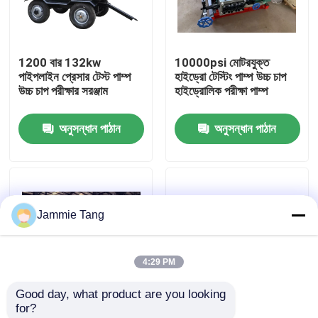
কারখানা পরিদর্শন
1200 বার 132kw
10000psi মোটরযুক্ত
পাইপলাইন প্রেসার টেস্ট পাম্প
হাইড্রো টেস্টিং পাম্প উচ্চ চাপ
গুণমান নিয়ন্ত্রণ
উচ্চ চাপ পরীক্ষার সরঞ্জাম
হাইড্রোলিক পরীক্ষা পাম্প
অনুসন্ধান পাঠান
অনুসন্ধান পাঠান
আমাদের সাথে যোগাযোগ
খবর
Jammie Tang
বৈদ্যুতিক হাইড্রো টেস্ট পাম্প
4:29 PM
শিল্প উচ্চ চাপ ওয়াশার
Good day, what product are you looking 
for?
শিল্প উচ্চ চাপ ক্লিনার
কম্পিউটার স্বয়ংক্রিয় চার্ট
55Kw 1100bar পাইপলাইন